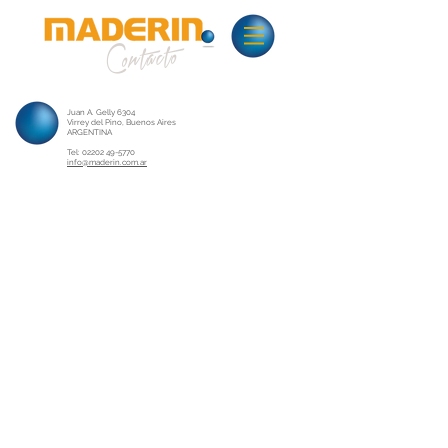
Contacto
Juan A. Gelly 6304
Virrey del Pino, Buenos Aires
ARGENTINA
Tel:
02202 49-5770
info@maderin.com.ar